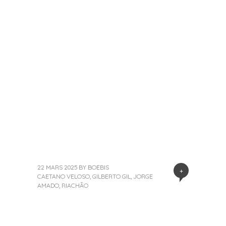
22 MARS 2025
BY
BOEBIS
+
CAETANO VELOSO
,
GILBERTO GIL
,
JORGE
AMADO
,
RIACHÃO
«
Next
Post
Previous
Post
Post
»
navigation