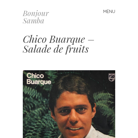
Bonjour
MENU
Skip
Samba
to
content
Chico Buarque –
Salade de fruits