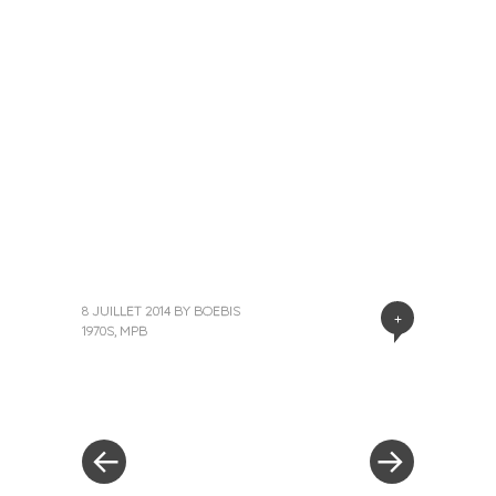
8 JUILLET 2014
BY
BOEBIS
+
1970S
,
MPB
«
Next
Post
Previous
Post
Post
»
navigation