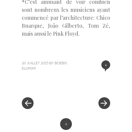
*C’est amusant de voir combien
sont nombreux les musiciens ayant
commencé par l’architecture: Chico
Buarque, João Gilberto, Tom Zé,
mais aussi le Pink Floyd.
20 JUILLET 2025
BY
BOEBIS
+
ELOMAR
«
Next
Post
Previous
Post
Post
»
navigation
+