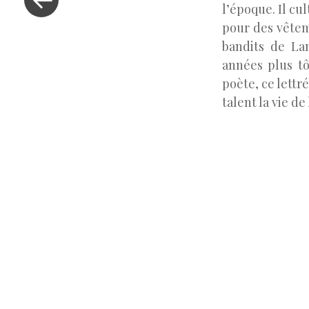
Post
l’époque. Il cu
pour des vêtem
bandits de La
années plus tô
poète, ce lettr
talent la vie de