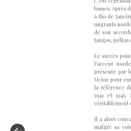
C’est cependan
basses. Après d
à Rio de Janeir
migrants nordes
de son accordé
tangos, polkas 
Le succès point
l’accent nord
présenté par l
Victor pour e
la référence d
1941 et 1945.
véritablement 
Il a alors conv
«
malgré sa voi
Previous