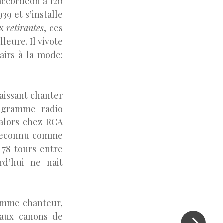
accordéon à 120
39 et s’installe
ux
retirantes
, ces
leure. Il vivote
airs à la mode:
laissant chanter
rogramme radio
 alors chez RCA
 reconnu comme
 78 tours entre
rd’hui ne nait
omme chanteur,
Next
 aux canons de
Post