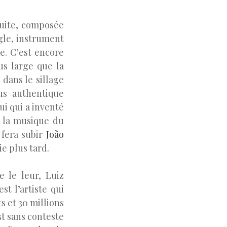
duite, composée
gle, instrument
e.
C’est encore
us large que la
dans le sillage
us authentique
lui qui a inventé
de la musique du
 fera subir
João
e plus tard.
e le leur, Luiz
st l’artiste qui
s et 30 millions
st sans conteste