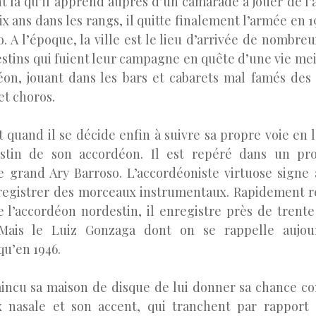
t là qu’il apprend auprès d’un camarade à jouer de l’
ix ans dans les rangs, il quitte finalement l’armée en 19
o. A l’époque, la ville est le lieu d’arrivée de nombre
tins qui fuient leur campagne en quête d’une vie meil
on, jouant dans les bars et cabarets mal famés des 
et choros.
 quand il se décide enfin à suivre sa propre voie en 
estin de son accordéon
. Il est repéré dans un p
e grand Ary Barroso. L’accordéoniste virtuose signe
nregistrer des morceaux instrumentaux. Rapidement
e l’accordéon nordestin, il enregistre près de trente
 Mais le Luiz Gonzaga dont on se rappelle aujou
qu’en 1946.
aincu sa
maison de disque de lui donner sa chance c
x nasale et son accent, qui tranchent par rapport