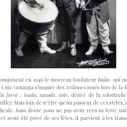
 composent en 1946 le morceau fondateur
baião
,
qui i
uiz Gonzaga s’inspire des rythmes joués lors de la fê
als
forró : t
oada
,
xaxado
,
xote
, dérivé de la
s
chottische
rille). Mais loin de n’être qu’un passeur de ces styles, 
dicale. Sans doute pour ne pas avoir revu sa terre nat
et avoir été privé de ses fêtes, il parvient à les tr