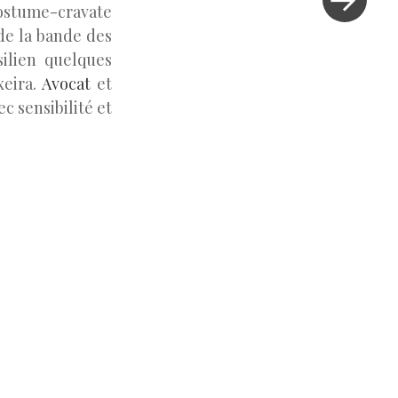
»
 costume-cravate
de la bande des
ilien quelques
xeira.
Avocat
et
c sensibilité et