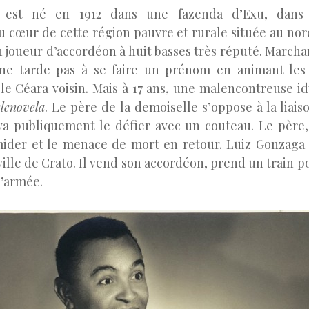
 est né en 1912 dans une fazenda d’Exu, dans l
 cœur de cette région pauvre et rurale située au nord
 joueur d’accordéon à huit basses très réputé. Marcha
ne tarde pas à se faire un prénom en animant les 
 le Céara voisin. Mais à 17 ans, une malencontreuse id
elenovela
. Le père de la demoiselle s’oppose à la liais
a publiquement le défier avec un couteau. Le père,
imider et le menace de mort en retour. Luiz Gonzaga s
 ville de Crato. Il vend son accordéon, prend un train p
l’armée.