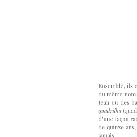
Ensemble, ils
du même nom. L
Jean ou des b
quadrilha
(quad
d’une façon ra
de quinze ans, 
jamais.