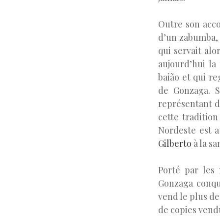
Outre son acco
d’un zabumba, 
qui servait al
aujourd’hui la
baião et qui r
de Gonzaga. S
représentant du 
cette tradition
Nordeste est a
Gilberto
à la s
Porté par les 
Gonzaga conquie
vend le plus de
de copies vendu