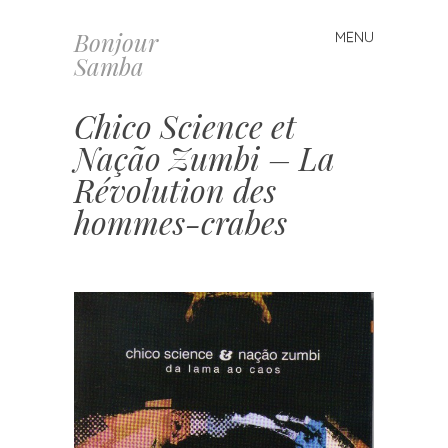
Bonjour
MENU
Skip
Samba
to
content
Chico Science et
Nação Zumbi – La
Révolution des
hommes-crabes