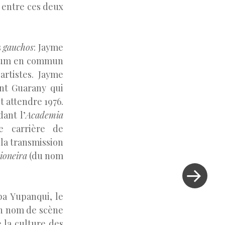
 entre ces deux
s
gauchos
: Jayme
album en commun
rtistes. J
ayme
ant Guarany qui
t attendre 1976.
ant l’
Academia
e carrière de
la transmission
ioneira
(du nom
Next
Post
»
a Yupanqui, le
un nom de scène
 la culture des