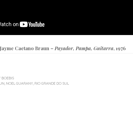
Jayme Caetano Braun
–
Payador, Pampa, Guitarra
, 1976
Y
BOEBIS
AUN
,
NOEL GUARANY
,
RIO GRANDE DO SUL