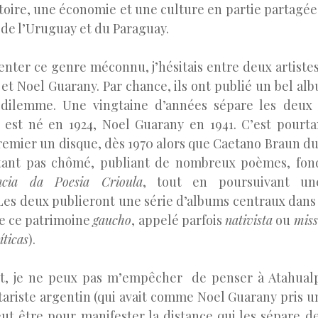
stoire, une économie et une culture en partie partagée
 de l’Uruguay et du Paraguay.
enter ce genre méconnu, j’hésitais entre deux artiste
et Noel Guarany. Par chance, ils ont publié un bel 
dilemme. Une vingtaine d’années sépare les deux a
 est né en 1924, N
oel Guarany en 1941. C’est pourt
remier un disque, dès 1970 alors que Caetano Braun du
rtant pas chômé, publiant de nombreux poèmes, fond
ância da Poesia Crioula
, tout en poursuivant un
 Les deux publieront une série d’albums centraux dans 
de ce patrimoine
gaucho
, appelé parfois
nativista
ou
miss
íticas
).
nt, je ne peux pas m’empêcher de penser à Atahualp
tariste argentin (qui avait comme Noel Guarany pris 
ut être pour manifester la distance qui les sépare de