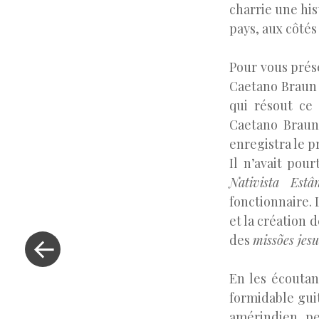
charrie une hi
pays, aux côtés
Pour vous prés
Caetano Braun 
qui résout ce 
Caetano Braun
enregistra le p
Il n’avait pou
Nativista Est
fonctionnaire.
et la création 
«
Previous
des
missões jesu
Post
En les écouta
formidable gui
amérindien, pe