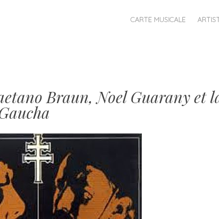
MENU
SKIP
CARTE MUSICALE
ARTIS
TO
CONTENT
etano Braun, Noel Guarany et l
 Gaucha