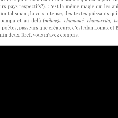
urs pays respectifs?). C’est la même magie qui les an
 talisman ; la voix intense, des textes puissants qui
 pampa et au-delà (
milonga, chamamé, chamarrita, p
e poètes, passeurs que créateurs, c’est Alan Lomax et
fin deux. Bref, vous m’avez compris.