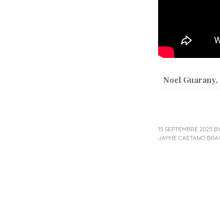
Noel Guarany
,
15 SEPTEMBRE 2025
B
JAYME CAETANO BR
Post
navigation