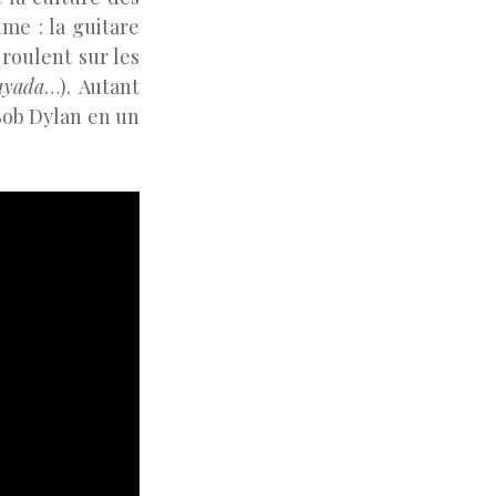
ime : la guitare
 roulent sur les
ayada
…). Autant
 Bob Dylan en un