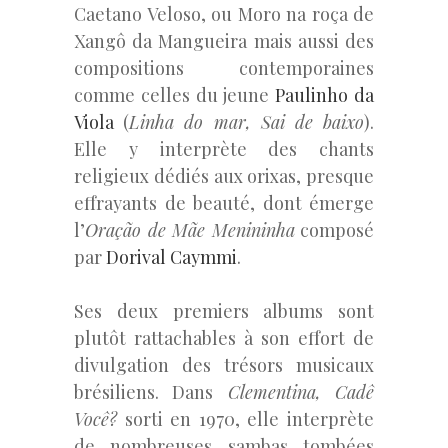
Caetano Veloso, ou Moro na roça de
Xangô da Mangueira mais aussi des
compositions contemporaines
comme celles du jeune
Paulinho da
Viola
(
Linha do mar, Sai de baixo
).
E
lle y interprète des chants
religieux dédiés aux orixas, presque
effrayants de beauté, dont émerge
l’
Oração de Mãe Menininha
composé
par
Dorival Caymmi
.
Ses deux premiers albums sont
plutôt rattachables à son effort de
divulgation des trésors musicaux
brésiliens. Dans
Clementina, Cadê
Você?
sorti en 1970, elle interprète
de nombreuses sambas tombées