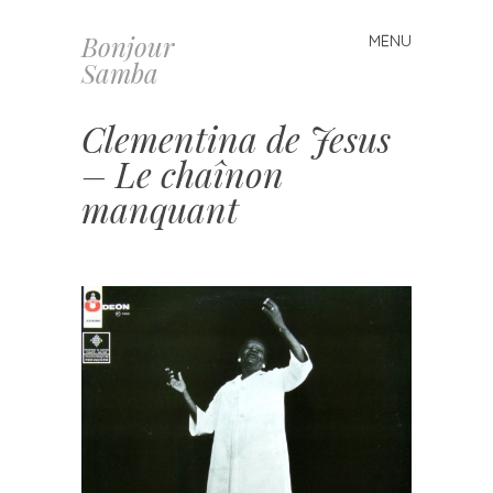
Bonjour
MENU
Skip
Samba
to
content
Clementina de Jesus
– Le chaînon
manquant