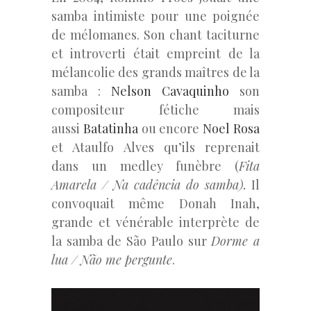
samba intimiste pour une poignée
de mélomanes. Son chant taciturne
et introverti était empreint de la
mélancolie des grands maîtres de la
samba :
Nelson Cavaquinho
son
compositeur fétiche mais
aussi
Batatinha
ou encore
Noel Rosa
et Ataulfo Alves qu’ils reprenait
dans un medley funèbre (
Fita
Amarela / Na cadência do samba).
Il
convoquait même Donah Inah,
grande et vénérable interprète de
la samba de São Paulo sur
Dorme a
lua / Não me pergunte
.