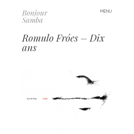
Bonjour
MENU
Skip
Samba
to
content
Romulo Fróes – Dix
ans