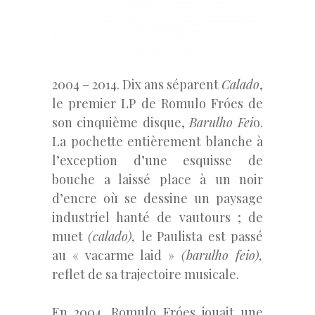
2004 – 2014. Dix ans séparent
Calado
,
le premier LP de Romulo Fróes de
son cinquième disque,
Barulho Fei
o.
La pochette entièrement blanche à
l’exception d’une esquisse de
bouche a laissé place à un noir
d’encre où se dessine un paysage
industriel hanté de vautours ; de
muet
(calado),
le Paulista
est passé
au « vacarme laid »
(barulho feio),
reflet de sa trajectoire musicale.
En 2004, Romulo Fróes jouait une