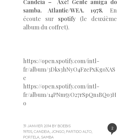
Candeia – Axé! Gente amiga do
samba. Atlantic/WEA. 1978
.
En
écoute sur
spotify
(le deuxième
album du coffret).
https://open.spotify.com/intl-
fr/album/3Dks3hNyO4FzePxKgoXAS
e
https://open.spotify.com/intl-
fr/album/14PNm5yO27rSpQn1BQo3H
o
31 JANVIER 2014
BY
BOEBIS
2
1970S
,
CANDEIA
,
JONGO
,
PARTIDO ALTO
,
PORTELA
,
SAMBA