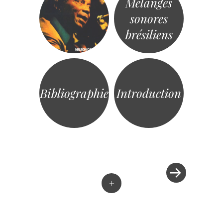
Mélanges
sonores
brésiliens
Bibliographie
Introduction
»
Post
navigation
+